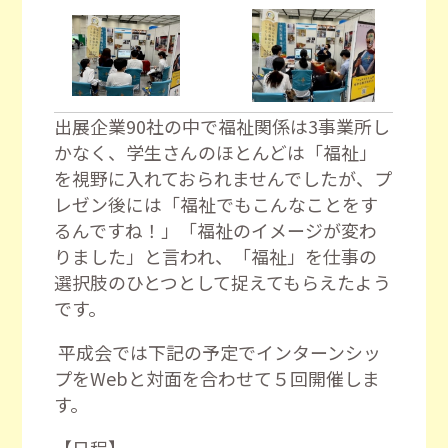
出展企業
90
社の中で福祉関係は
3
事業所し
かなく、学生さんのほとんどは「福祉」
を視野に入れておられませんでしたが、プ
レゼン後には「福祉でもこんなことをす
るんですね！」「福祉のイメージが変わ
りました」と言われ、「福祉」を仕事の
選択肢のひとつとして捉えてもらえたよう
です。
平成会では下記の予定でインターンシッ
プを
Web
と対面を合わせて５回開催しま
す。
【日程】