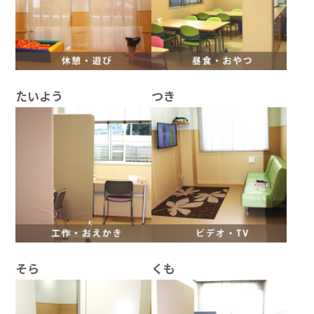
たいよう
つき
そら
くも