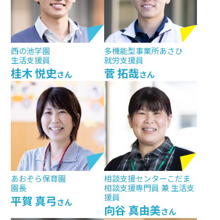
西の池学園
多機能型事業所あさひ
生活支援員
就労支援員
桂木 悦史
菅 拓哉
さん
さん
あおぞら保育園
相談支援センターこだま
園⾧
相談支援専門員 兼 生活支
援員
平賀 真弓
さん
向谷 真由美
さん