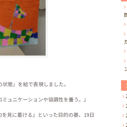
の状態」を絵で表現しました。
コミュニケーションや協調性を養う。』
力を見に着ける』といった目的の基、
19
日
。