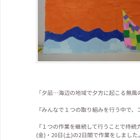
「夕凪…海辺の地域で夕方に起こる無風
『みんなで１つの取り組みを行う中で、
『１つの作業を継続して行うことで持続
(
金
)
・
20
日
(
土
)
の
2
日間で作業をしました