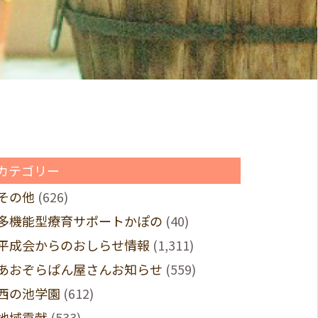
カテゴリー
その他
(626)
多機能型療育サポートかぽの
(40)
平成会からのおしらせ情報
(1,311)
あおぞらぱん屋さんお知らせ
(559)
西の池学園
(612)
地域貢献
(533)