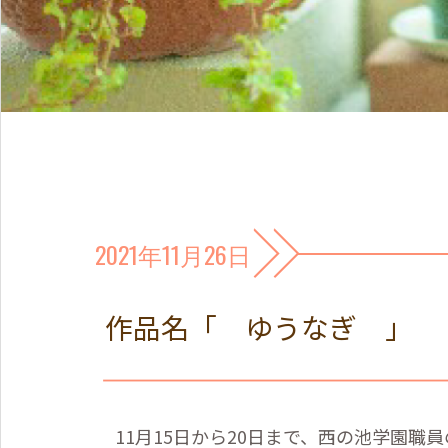
2021年11月26日
作品名「 ゆうなぎ 」
11
月
15
日から
20
日まで、西の池学園職員