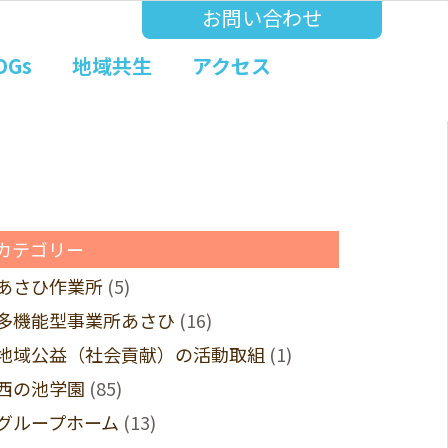
お問い合わせ
DGs
地域共生
アクセス
カテゴリー
あさひ作業所
(5)
多機能型事業所あさひ
(16)
地域公益（社会貢献）の活動取組
(1)
西の池学園
(85)
グループホーム
(13)