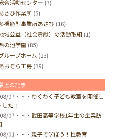
総合活動センター
(7)
あさひ作業所
(5)
多機能型事業所あさひ
(16)
地域公益（社会貢献）の活動取組
(1)
西の池学園
(85)
グループホーム
(13)
あおぞら工房
(19)
最近の記事
08/07・・・
わくわく子ども教室を開催し
ました！
08/07・・・
武田高等学校1年生の企業訪
問
08/01・・・
親子で学ぼう！性教育