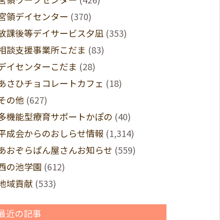
宮領デイセンター
(370)
放課後等デイサービス夕凪
(353)
相談支援事業所こだま
(83)
デイセンターこだま
(28)
あさひチョコレートカフェ
(18)
その他
(627)
多機能型療育サポートかぽの
(40)
平成会からのおしらせ情報
(1,314)
あおぞらぱん屋さんお知らせ
(559)
西の池学園
(612)
地域貢献
(533)
最近の記事