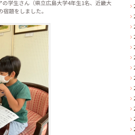
アの学生さん（県立広島大学
4
年生
1
名、近畿大
の宿題をしました。