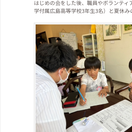
はじめの会をした後、職員やボランティ
学付属広島高等学校
3
年生
3
名）と夏休み