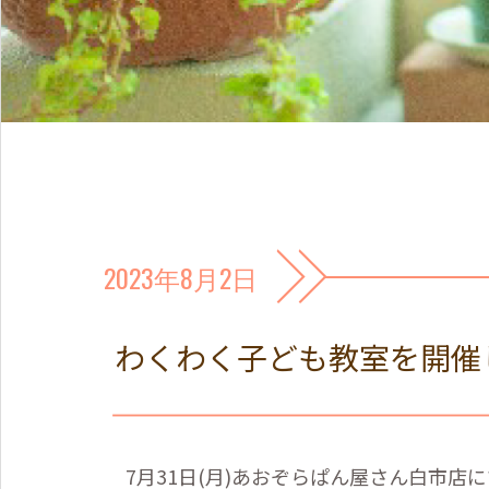
2023年8月2日
わくわく子ども教室を開催
7
月
31
日
(
月
)
あおぞらぱん屋さん白市店に