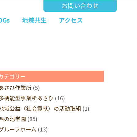
お問い合わせ
DGs
地域共生
アクセス
カテゴリー
あさひ作業所
(5)
多機能型事業所あさひ
(16)
地域公益（社会貢献）の活動取組
(1)
西の池学園
(85)
グループホーム
(13)