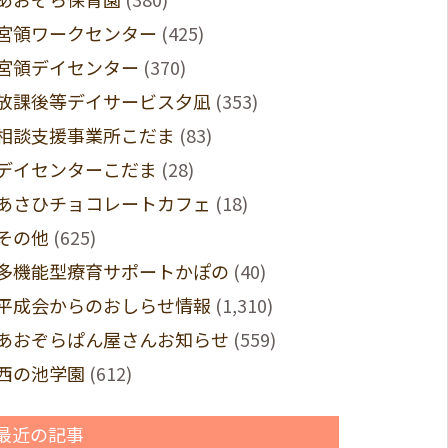
宮領ワークセンター
(425)
宮領デイセンター
(370)
放課後等デイサービス夕凪
(353)
相談支援事業所こだま
(83)
デイセンターこだま
(28)
あさひチョコレートカフェ
(18)
その他
(625)
多機能型療育サポートかぽの
(40)
平成会からのおしらせ情報
(1,310)
あおぞらぱん屋さんお知らせ
(559)
西の池学園
(612)
最近の記事