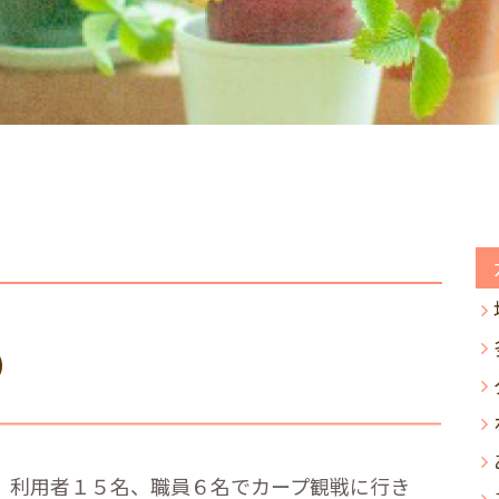
）
、利用者１５名、職員６名でカープ観戦に行き