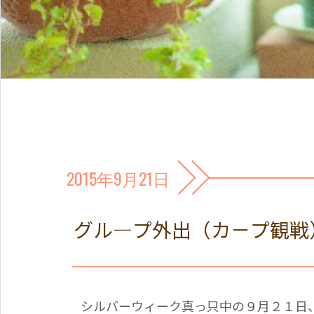
2015年9月21日
グル―プ外出（カ－プ観戦
シルバーウィーク真っ只中の９月２１日