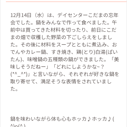
12
月
14
日（水）は、デイセンターこだまの忘年
会でした。鍋をみんなで作って食べました。午
前中は買ってきた材料を切ったり、前日にこだ
まの畑で収穫した野菜の下ごしらえをしまし
た。その後に材料をスープとともに煮込み、お
でんやカレー鍋、すき焼き、
鶏(とり)白湯(ぱい
たん)、味噌鍋の五種類の鍋ができました。「美
味しそうだねー」「どれにしようかな~
？
(*^_^*)」と言いながら、それぞれが好きな鍋を
取り寄せて、満足そうな表情をされていまし
た。
鍋を味わいながら体も心もホッカ♪ホッカ♪(
^)o(^ )