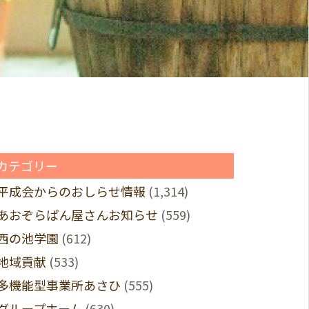
カテゴリー
平成会からのおしらせ情報
(1,314)
あおぞらぱん屋さんお知らせ
(559)
西の池学園
(612)
地域貢献
(533)
多機能型事業所あさひ
(555)
グループホーム
(630)