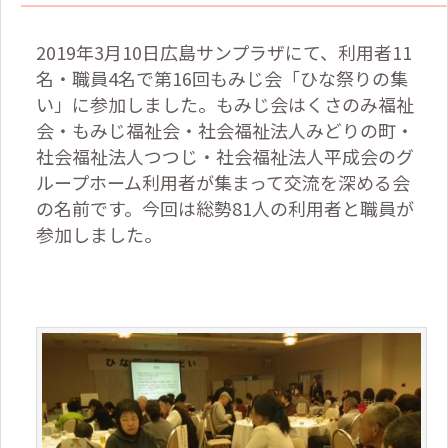
2019
年
3
月
10
日広島サンプラザにて、利用者
11
名・職員
4
名で第
16
回もみじ会「ひな祭りの集
い」に参加しました。もみじ会はくさのみ福祉
会・もみじ福祉会・社会福祉法人みどりの町・
社会福祉法人つつじ・社会福祉法人平成会のグ
ループホーム利用者が集まって交流を深める会
の名前です。今回は総勢
81
人の利用者と職員が
参加しました。