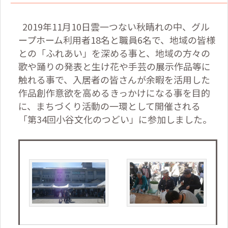
2019
年
11
月
10
日雲一つない秋晴れの中、グル
ープホーム利用者
18
名と職員
6
名で、地域の皆様
との「ふれあい」を深める事と、地域の方々の
歌や踊りの発表と生け花や手芸の展示作品等に
触れる事で、入居者の皆さんが余暇を活用した
作品創作意欲を高めるきっかけになる事を目的
に、まちづくり活動の一環として開催される
「第
34
回小谷文化のつどい」に参加しました。