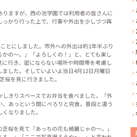
ありますが、西の池学園では利用者の皆さんに
しっかり行った上で、行事や外出を少しづつ再
くことにしました。市外への外出は約
1
年半ぶり
るかの～。」「よろしくの！」と、とても楽し
見に行き、密にならない場所や時間帯を考慮し
しました。そしていよいよ当日
4
月
12
日月曜日
芝桜を見に行きました。
しきりスペースでお弁当を食べました。「外
い、あっという間にぺろりと完食。普段と違う
しくなりました。
芝桜を見て「あっちの花も綺麗じゃの～。」
とる。」「ここで写真撮ろうや～。」と言われ