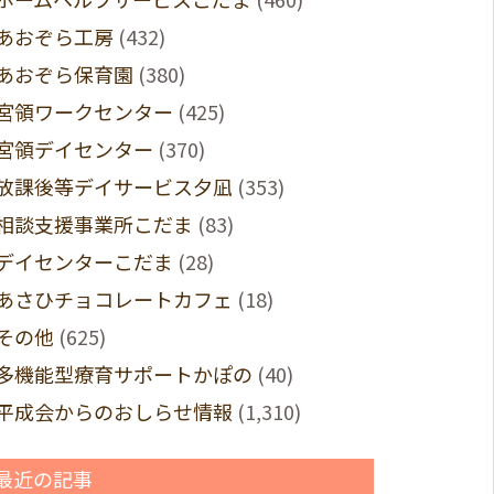
あおぞら工房
(432)
あおぞら保育園
(380)
宮領ワークセンター
(425)
宮領デイセンター
(370)
放課後等デイサービス夕凪
(353)
相談支援事業所こだま
(83)
デイセンターこだま
(28)
あさひチョコレートカフェ
(18)
その他
(625)
多機能型療育サポートかぽの
(40)
平成会からのおしらせ情報
(1,310)
最近の記事