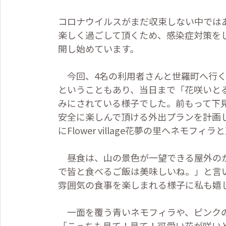
コロナウイルスがまだ収束しない中では
楽しく過ごして頂くため、感染症対策を
開し始めています。
今回、
4
名の利用者さんと世羅町へ行
ということもあり、当日まで「花咲いと
みにされている様子でした。前もって下
安全に楽しんで頂ける外出プランを計画
に
Flower village
花夢の里へネモフィラと
昼食は、山の景色が一望できる屋外のか
で皆と食べるご飯は美味しいね。」と言
雰囲気の食事を楽しまれる様子に私も嬉
一面を覆う青いネモフィラや、ピンクの
「こっちも見て！見て！可愛い花が咲い