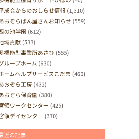
平成会からのおしらせ情報
(1,310)
あおぞらぱん屋さんお知らせ
(559)
西の池学園
(612)
地域貢献
(533)
多機能型事業所あさひ
(555)
グループホーム
(630)
ホームヘルプサービスこだま
(460)
あおぞら工房
(432)
あおぞら保育園
(380)
宮領ワークセンター
(425)
宮領デイセンター
(370)
最近の記事