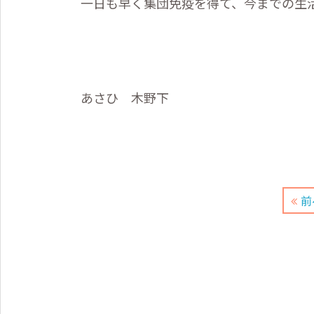
一日も早く集団免疫を得て、今までの生
多機能
あさひ 木野下
前