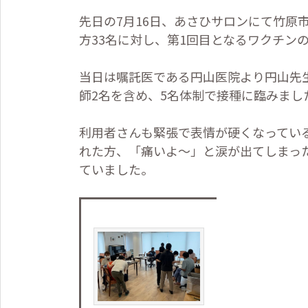
先日の
7
月
16
日、あさひサロンにて竹原
方
33
名に対し、第
1
回目となるワクチン
当日は嘱託医である円山医院より円山先
師
2
名を含め、
5
名体制で接種に臨みまし
利用者さんも緊張で表情が硬くなってい
れた方、「痛いよ～」と涙が出てしまっ
ていました。