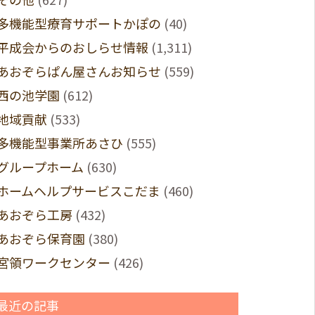
多機能型療育サポートかぽの
(40)
平成会からのおしらせ情報
(1,311)
あおぞらぱん屋さんお知らせ
(559)
西の池学園
(612)
地域貢献
(533)
多機能型事業所あさひ
(555)
グループホーム
(630)
ホームヘルプサービスこだま
(460)
あおぞら工房
(432)
あおぞら保育園
(380)
宮領ワークセンター
(426)
最近の記事