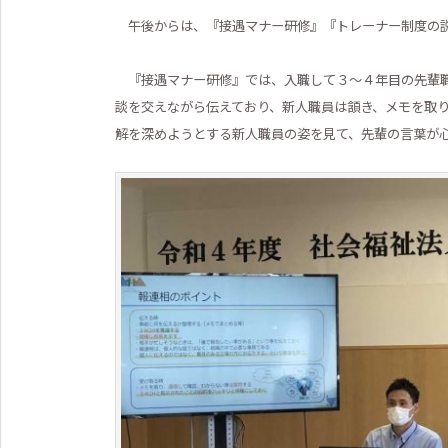
午後からは、『接遇マナー研修』『トレーナー制度の説
『接遇マナー研修』では、入職して３～４年目の先輩職
談を交えながら伝えており、新人職員は頷き、メモを取
解を深めようとする新人職員の姿を見て、先輩の言葉が