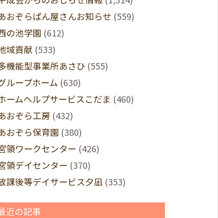
あおぞらぱん屋さんお知らせ
(559)
西の池学園
(612)
地域貢献
(533)
多機能型事業所あさひ
(555)
グループホーム
(630)
ホームヘルプサービスこだま
(460)
あおぞら工房
(432)
あおぞら保育園
(380)
宮領ワークセンター
(426)
宮領デイセンター
(370)
放課後等デイサービス夕凪
(353)
最近の記事