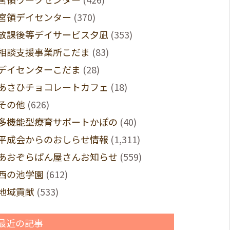
宮領デイセンター
(370)
放課後等デイサービス夕凪
(353)
相談支援事業所こだま
(83)
デイセンターこだま
(28)
あさひチョコレートカフェ
(18)
その他
(626)
多機能型療育サポートかぽの
(40)
平成会からのおしらせ情報
(1,311)
あおぞらぱん屋さんお知らせ
(559)
西の池学園
(612)
地域貢献
(533)
最近の記事