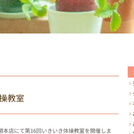
体操教室
領本店にて第
16
回いきいき体操教室を開催しま