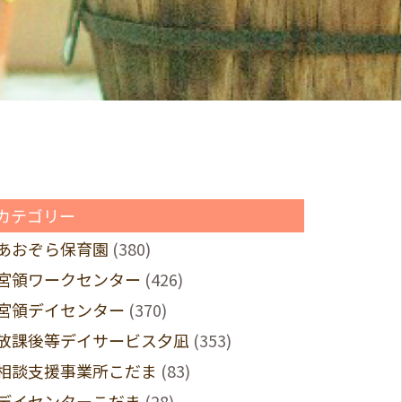
カテゴリー
あおぞら保育園
(380)
宮領ワークセンター
(426)
宮領デイセンター
(370)
放課後等デイサービス夕凪
(353)
相談支援事業所こだま
(83)
デイセンターこだま
(28)