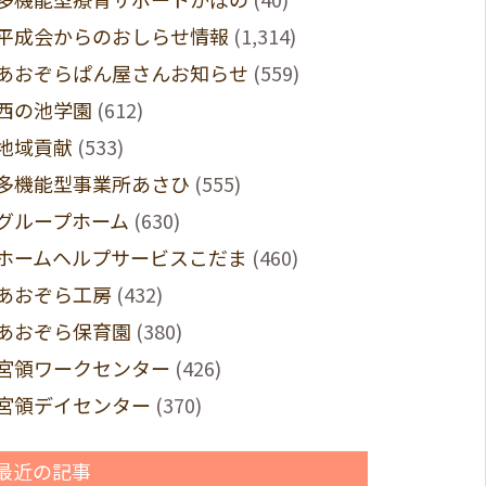
平成会からのおしらせ情報
(1,314)
あおぞらぱん屋さんお知らせ
(559)
西の池学園
(612)
地域貢献
(533)
多機能型事業所あさひ
(555)
グループホーム
(630)
ホームヘルプサービスこだま
(460)
あおぞら工房
(432)
あおぞら保育園
(380)
宮領ワークセンター
(426)
宮領デイセンター
(370)
最近の記事