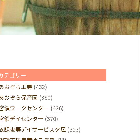
カテゴリー
あおぞら工房
(432)
あおぞら保育園
(380)
宮領ワークセンター
(426)
宮領デイセンター
(370)
放課後等デイサービス夕凪
(353)
相談支援事業所こだま
(83)