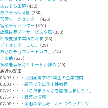
あおぞら工房
(432)
あおぞら保育園
(380)
宮領ワークセンター
(426)
宮領デイセンター
(370)
放課後等デイサービス夕凪
(353)
相談支援事業所こだま
(83)
デイセンターこだま
(28)
あさひチョコレートカフェ
(18)
その他
(627)
多機能型療育サポートかぽの
(40)
最近の記事
08/07・・・
武田高等学校1年生の企業訪問
08/01・・・
親子で学ぼう！性教育
07/24・・・
「こだまらんちを開催しました！」
07/14・・・
野菜の収穫
07/08・・・
余暇の楽しみ おやつクッキング