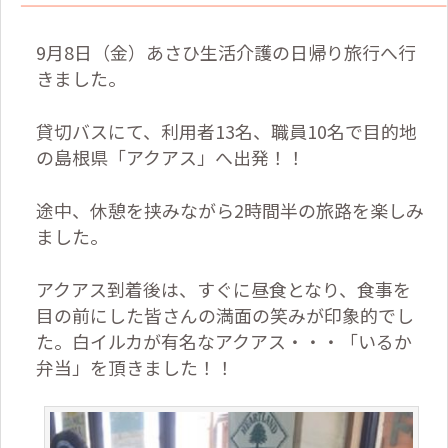
9
月
8
日（金）あさひ生活介護の日帰り旅行へ行
きました。
貸切バスにて、利用者
13
名、職員
10
名で目的地
の島根県「アクアス」へ出発！！
途中、休憩を挟みながら
2
時間半の旅路を楽しみ
ました。
アクアス到着後は、すぐに昼食となり、食事を
目の前にした皆さんの満面の笑みが印象的でし
た。白イルカが有名なアクアス・・・「いるか
弁当」を頂きました！！