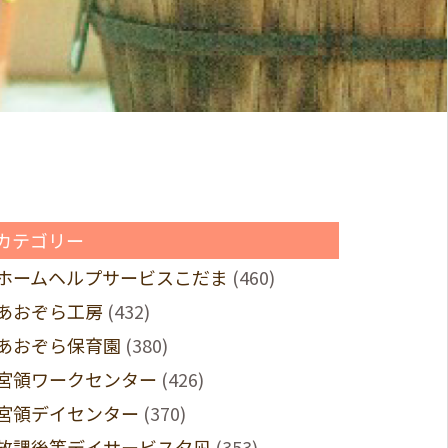
カテゴリー
ホームヘルプサービスこだま
(460)
あおぞら工房
(432)
あおぞら保育園
(380)
宮領ワークセンター
(426)
宮領デイセンター
(370)
放課後等デイサービス夕凪
(353)