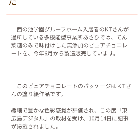
た
西の池学園グループホーム入居者の
KT
さんが
通所している多機能型事業所あさひでは、てん
菜糖のみで味付けした無添加のピュアチョコレ
ートを、今年
6
月から製造販売しています。
このピュアチョコレートのパッケージはＫ
T
さ
んの塗り絵作品です。
繊細で豊かな色彩感覚が評価され、この度「東
広島デジタル」の取材を受け、
10
月
14
日に記事
が掲載されました。