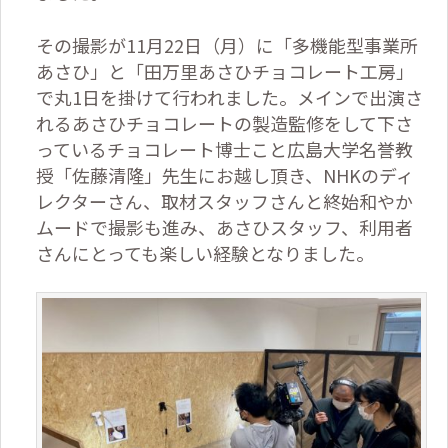
その撮影が
11
月
22
日（月）に「多機能型事業所
あさひ」と「田万里あさひチョコレート工房」
で丸
1
日を掛けて行われました。メインで出演さ
れるあさひチョコレートの製造監修をして下さ
っているチョコレート博士こと広島大学名誉教
授「佐藤清隆」先生にお越し頂き、
NHK
のディ
レクターさん、取材スタッフさんと終始和やか
ムードで撮影も進み、あさひスタッフ、利用者
さんにとっても楽しい経験となりました。