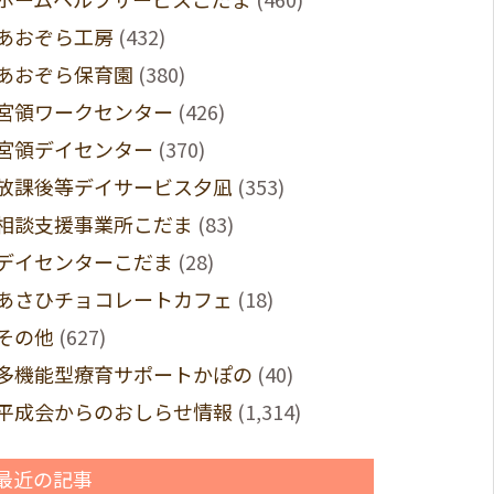
あおぞら工房
(432)
あおぞら保育園
(380)
宮領ワークセンター
(426)
宮領デイセンター
(370)
放課後等デイサービス夕凪
(353)
相談支援事業所こだま
(83)
デイセンターこだま
(28)
あさひチョコレートカフェ
(18)
その他
(627)
多機能型療育サポートかぽの
(40)
平成会からのおしらせ情報
(1,314)
最近の記事