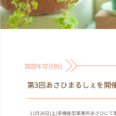
2022年12月9日
第3回あさひまるしぇを開
11
月
26
日
(
土
)
多機能型事業所あさひにて