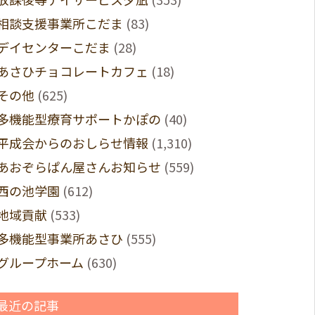
相談支援事業所こだま
(83)
デイセンターこだま
(28)
あさひチョコレートカフェ
(18)
その他
(625)
多機能型療育サポートかぽの
(40)
平成会からのおしらせ情報
(1,310)
あおぞらぱん屋さんお知らせ
(559)
西の池学園
(612)
地域貢献
(533)
多機能型事業所あさひ
(555)
グループホーム
(630)
最近の記事