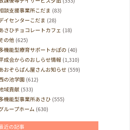
放課後等デイサービス夕凪
(353)
相談支援事業所こだま
(83)
デイセンターこだま
(28)
あさひチョコレートカフェ
(18)
その他
(625)
多機能型療育サポートかぽの
(40)
平成会からのおしらせ情報
(1,310)
あおぞらぱん屋さんお知らせ
(559)
西の池学園
(612)
地域貢献
(533)
多機能型事業所あさひ
(555)
グループホーム
(630)
最近の記事