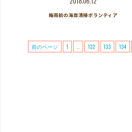
2018.06.12
梅雨前の海岸清掃ボランティア
前のページ
1
…
132
133
134
投
稿
の
ペ
ー
ジ