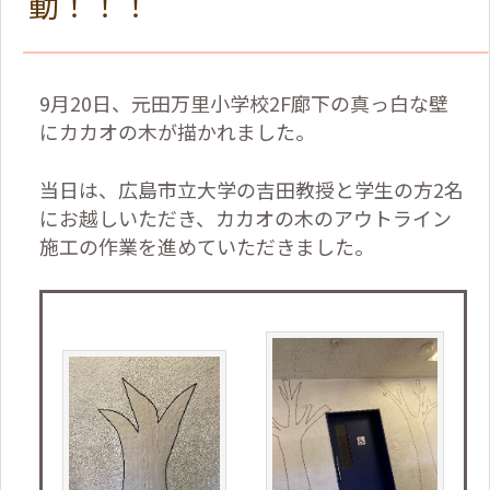
動！！！
9
月
20
日、元田万里小学校
2F
廊下の真っ白な壁
にカカオの木が描かれました。
当日は、広島市立大学の吉田教授と学生の方
2
名
にお越しいただき、カカオの木のアウトライン
施工の作業を進めていただきました。