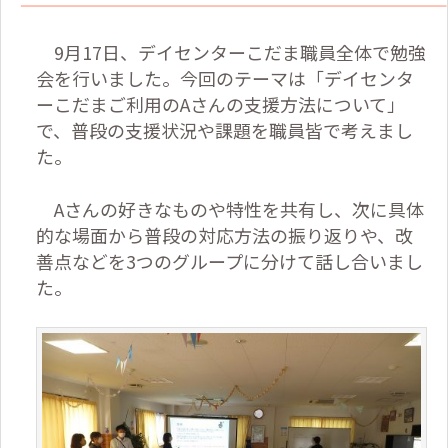
9
月
17
日、デイセンターこだま職員全体で勉強
会を行いました。今回のテーマは「デイセンタ
ーこだまご利用の
A
さんの支援方法について」
で、普段の支援状況や課題を職員皆で考えまし
た。
A
さんの好きなものや特性を共有し、次に具体
的な場面から普段の対応方法の振り返りや、改
善点などを
3
つのグループに分けて話し合いまし
た。