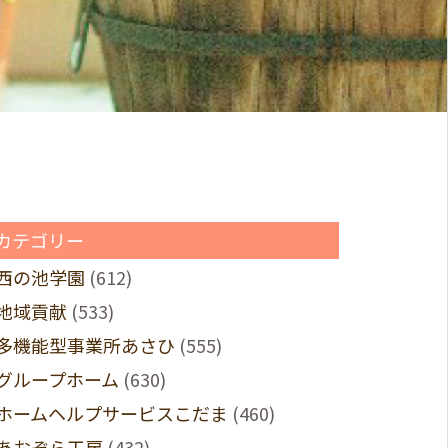
カテゴリー
西の池学園
(612)
地域貢献
(533)
多機能型事業所あさひ
(555)
グループホーム
(630)
ホームヘルプサービスこだま
(460)
あおぞら工房
(432)