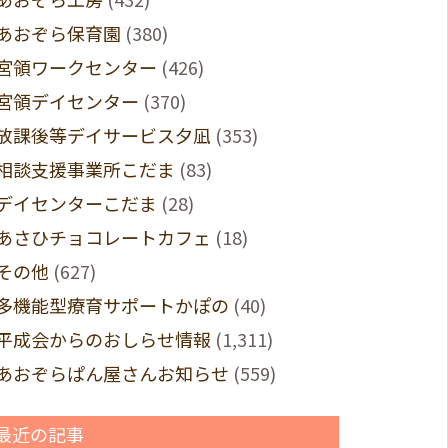
あおぞら保育園
(380)
宮領ワークセンター
(426)
宮領デイセンター
(370)
放課後等デイサービス夕凪
(353)
相談支援事業所こだま
(83)
デイセンターこだま
(28)
あさひチョコレートカフェ
(18)
その他
(627)
多機能型療育サポートかぽの
(40)
平成会からのおしらせ情報
(1,311)
あおぞらぱん屋さんお知らせ
(559)
最近の記事