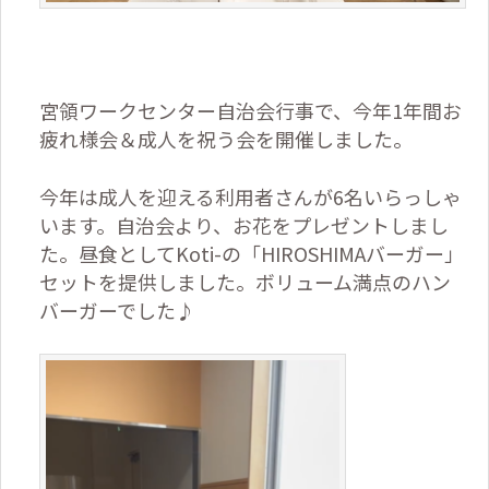
宮領ワークセンター自治会行事で、今年
1
年間お
疲れ様会＆成人を祝う会を開催しました。
今年は成人を迎える利用者さんが
6
名いらっしゃ
います。自治会より、お花をプレゼントしまし
た。昼食として
Koti-
の「
HIROSHIMA
バーガー」
セットを提供しました。ボリューム満点のハン
バーガーでした♪