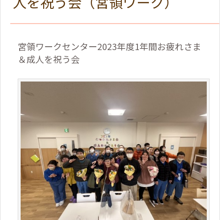
人を祝う会（宮領ワーク）
宮領ワークセンター2023
年度
1
年間お疲れさま
＆成人を祝う会